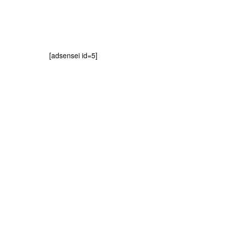
[adsensei id=5]