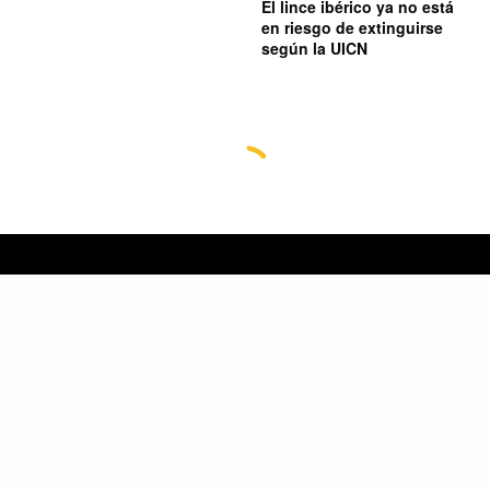
El lince ibérico ya no está
en riesgo de extinguirse
según la UICN
© 2024 Grupo Transmedia La Chispa. Todos los derechos
reservados