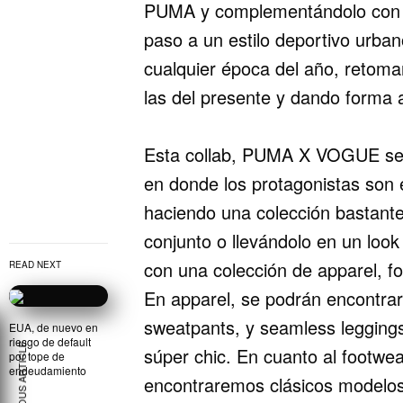
PUMA y complementándolo con e
paso a un estilo deportivo urba
cualquier época del año, retom
las del presente y dando forma a
Esta collab, PUMA X VOGUE se p
en donde los protagonistas son el
haciendo una colección bastant
conjunto o llevándolo en un l
con una colección de apparel, fo
READ NEXT
En apparel, se podrán encontrar
sweatpants, y seamless leggings 
EUA, de nuevo en
riesgo de default
PREVIOUS ARTICLE
súper chic. En cuanto al footwea
por tope de
endeudamiento
encontraremos clásicos mode