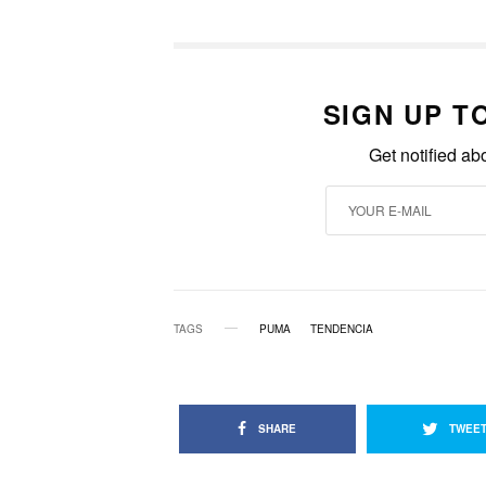
SIGN UP T
Get notified ab
TAGS
PUMA
TENDENCIA
SHARE
TWEE